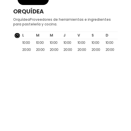
ORQUÍDEA
OrquídeaProveedores de herramientas e ingredientes
para pastelería y cocina.
L
M
M
J
V
S
D
}
10:00
10:00
10:00
10:00
10:00
10:00
10:00
20:00
20:00
20:00
20:00
20:00
20:00
20:00