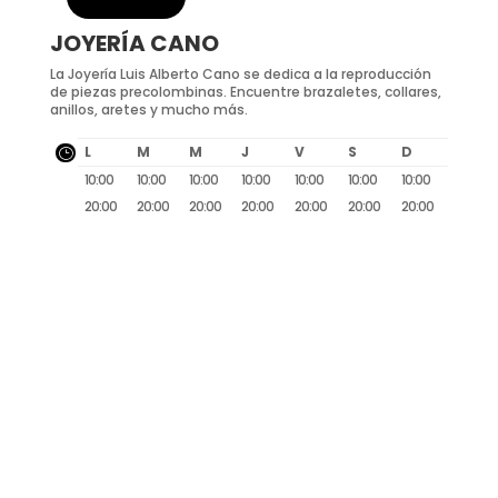
JOYERÍA CANO
La Joyería Luis Alberto Cano se dedica a la reproducción
de piezas precolombinas. Encuentre brazaletes, collares,
anillos, aretes y mucho más.
L
M
M
J
V
S
D
}
10:00
10:00
10:00
10:00
10:00
10:00
10:00
20:00
20:00
20:00
20:00
20:00
20:00
20:00