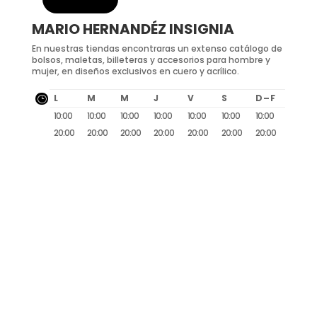
MARIO HERNANDÉZ INSIGNIA
En nuestras tiendas encontraras un extenso catálogo de
bolsos, maletas, billeteras y accesorios para hombre y
mujer, en diseños exclusivos en cuero y acrílico.
L
M
M
J
V
S
D – F
}
10:00
10:00
10:00
10:00
10:00
10:00
10:00
20:00
20:00
20:00
20:00
20:00
20:00
20:00