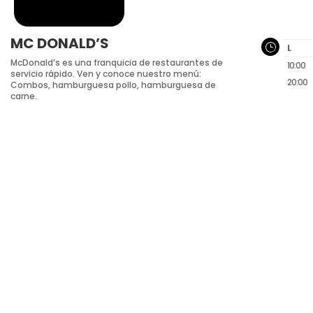
MC DONALD’S
}
L
McDonald’s es una franquicia de restaurantes de
10:00
servicio rápido. Ven y conoce nuestro menú:
20:00
Combos, hamburguesa pollo, hamburguesa de
carne.