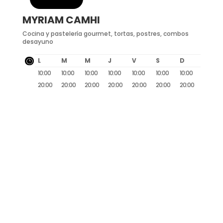
MYRIAM CAMHI
Cocina y pastelería gourmet, tortas, postres, combos
desayuno
L
M
M
J
V
S
D
}
10:00
10:00
10:00
10:00
10:00
10:00
10:00
20:00
20:00
20:00
20:00
20:00
20:00
20:00