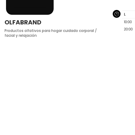
}
L
OLFABRAND
10:00
20:00
Productos olfativos para hogar cuidado corporal /
facial y relajación