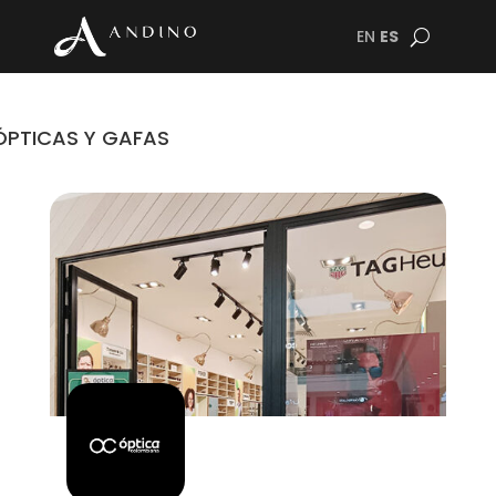
EN
ES
ÓPTICAS Y GAFAS