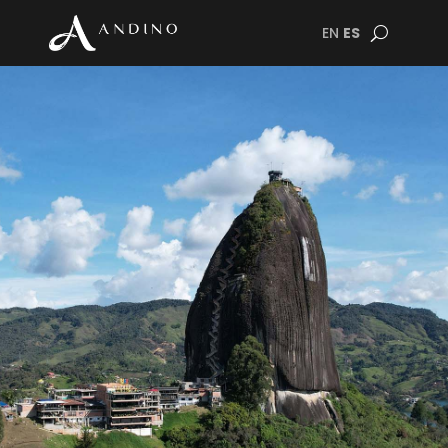
EN
ES