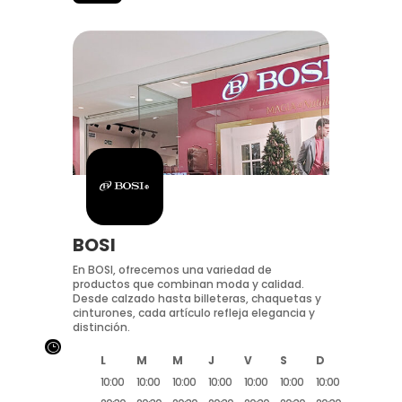
BOSI
En BOSI, ofrecemos una variedad de
productos que combinan moda y calidad.
Desde calzado hasta billeteras, chaquetas y
cinturones, cada artículo refleja elegancia y
distinción.
}
L
M
M
J
V
S
D
10:00
10:00
10:00
10:00
10:00
10:00
10:00