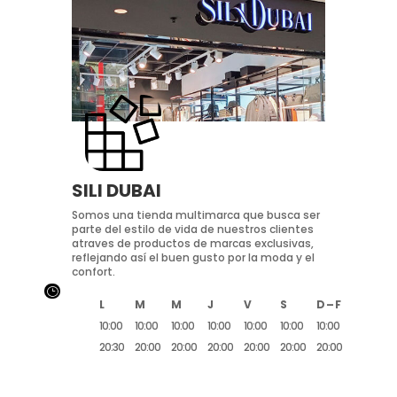
SILI DUBAI
Somos una tienda multimarca que busca ser
parte del estilo de vida de nuestros clientes
atraves de productos de marcas exclusivas,
reflejando así el buen gusto por la moda y el
confort.
}
L
M
M
J
V
S
D – F
10:00
10:00
10:00
10:00
10:00
10:00
10:00
20:30
20:00
20:00
20:00
20:00
20:00
20:00