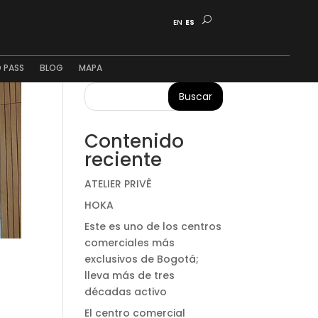
EN
ES
 PASS
BLOG
MAPA
Buscar
Contenido
reciente
ATELIER PRIVÊ
HOKA
Este es uno de los centros
comerciales más
exclusivos de Bogotá;
lleva más de tres
décadas activo
El centro comercial