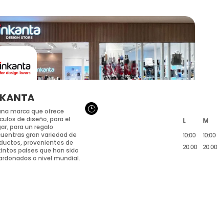
NKANTA
}
una marca que ofrece
ículos de diseño, para el
L
M
ar, para un regalo
uentras gran variedad de
10:00
10:00
ductos, provenientes de
20:00
20:00
tintos países que han sido
ardonados a nivel mundial.