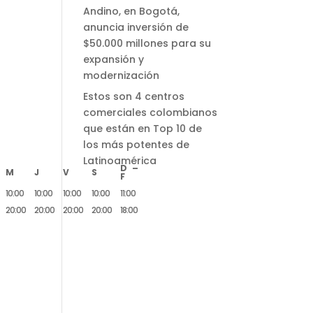
Andino, en Bogotá,
anuncia inversión de
$50.000 millones para su
expansión y
modernización
Estos son 4 centros
comerciales colombianos
que están en Top 10 de
los más potentes de
Latinoamérica
D –
M
J
V
S
F
10:00
10:00
10:00
10:00
11:00
20:00
20:00
20:00
20:00
18:00