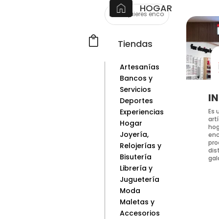
HOGAR

Tiendas
Artesanías
Bancos y
Servicios
I
Deportes
Es 
Experiencias
art
Hogar
hog
Joyería,
enc
pro
Relojerías y
dis
Bisutería
gal
Librería y
Juguetería
Moda
Maletas y
Accesorios