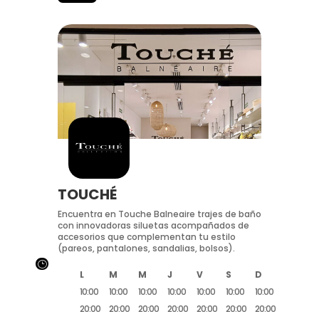
TOUCHÉ
Encuentra en Touche Balneaire trajes de baño
con innovadoras siluetas acompañados de
accesorios que complementan tu estilo
(pareos, pantalones, sandalias, bolsos).
}
L
M
M
J
V
S
D
10:00
10:00
10:00
10:00
10:00
10:00
10:00
20:00
20:00
20:00
20:00
20:00
20:00
20:00