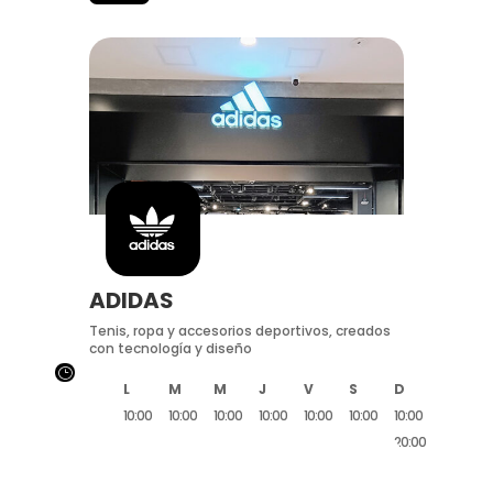
ADIDAS
Tenis, ropa y accesorios deportivos, creados
con tecnología y diseño
}
L
M
M
J
V
S
D
10:00
10:00
10:00
10:00
10:00
10:00
10:00
20:00
20:00
20:00
20:00
20:00
20:00
20:00