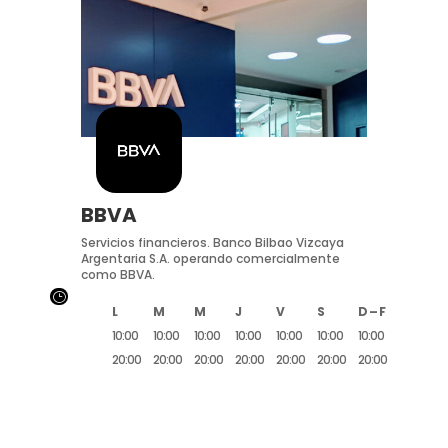
BBVA
Servicios financieros. Banco Bilbao Vizcaya
Argentaria S.A. operando comercialmente
como BBVA.
}
L
M
M
J
V
S
D – F
10:00
10:00
10:00
10:00
10:00
10:00
10:00
20:00
20:00
20:00
20:00
20:00
20:00
20:00