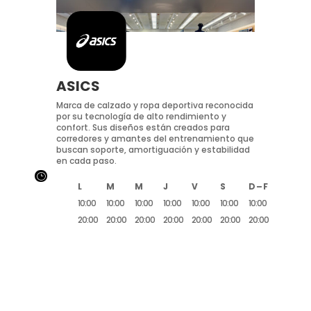
ASICS
Marca de calzado y ropa deportiva reconocida
por su tecnología de alto rendimiento y
confort. Sus diseños están creados para
corredores y amantes del entrenamiento que
buscan soporte, amortiguación y estabilidad
en cada paso.
}
L
M
M
J
V
S
D – F
10:00
10:00
10:00
10:00
10:00
10:00
10:00
20:00
20:00
20:00
20:00
20:00
20:00
20:00