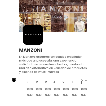
MANZONI
En Manzoni estamos enfocados en brindar
más que una asesoría, una experiencia
satisfactoria a nuestros clientes, brindando
una alta alternativa en variedad de productos
y diseños de multi-marcas
}
D –
L
M
M
J
V
S
F
10:00
10:00
10:00
10:00
10:00
10:00
10:00
19:30
19:30
19:30
19:30
19:30
19:30
19:30