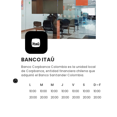
BANCO ITAÚ
Banco Corpbanca Colombia es la unidad local
de Corpbanca, entidad financiera chilena que
adquirió el Banco Santander Colombia.
}
L
M
M
J
V
S
D – F
10:00
10:00
10:00
10:00
10:00
10:00
10:00
20:00
20:00
20:00
20:00
20:00
20:00
20:00