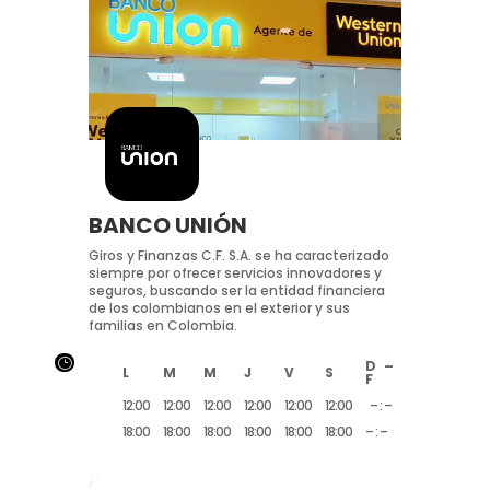
BANCO UNIÓN
Giros y Finanzas C.F. S.A. se ha caracterizado
siempre por ofrecer servicios innovadores y
seguros, buscando ser la entidad financiera
de los colombianos en el exterior y sus
familias en Colombia.
}
D –
L
M
M
J
V
S
F
12:00
12:00
12:00
12:00
12:00
12:00
– : –
18:00
18:00
18:00
18:00
18:00
18:00
– : –
/*mapa*/