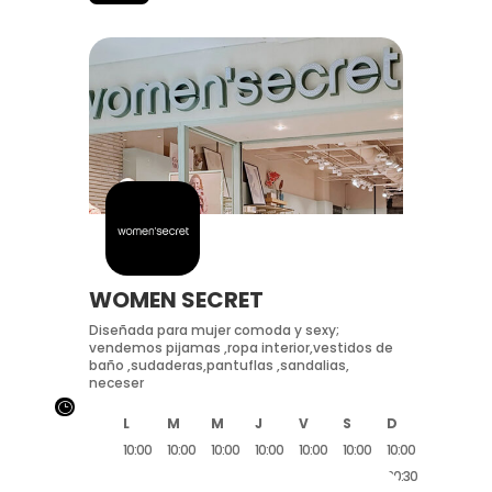
WOMEN SECRET
Diseñada para mujer comoda y sexy;
vendemos pijamas ,ropa interior,vestidos de
baño ,sudaderas,pantuflas ,sandalias,
neceser
}
L
M
M
J
V
S
D
10:00
10:00
10:00
10:00
10:00
10:00
10:00
20:30
20:30
20:30
20:30
20:30
20:30
20:30