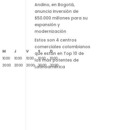
Andino, en Bogotá,
anuncia inversión de
$50.000 millones para su
expansión y
modernización
Estos son 4 centros
comerciales colombianos
M
J
V
S
D
que están en Top 10 de
10:00
10:00
10:00
10:00
10:00
los más potentes de
20:00
20:00
20:00
20:00
20:00
Latinoamérica