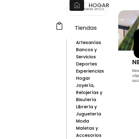
HOGAR

Tiendas
Artesanías
Bancos y
Servicios
N
Deportes
Nes
Experiencias
cáp
Hogar
acc
Joyería,
Relojerías y
Bisutería
Librería y
Juguetería
Moda
Maletas y
Accesorios