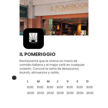
IL POMERIGGIO
Restaurante que le ofrece un menú de
comida italiana y el mejor café en cualquier
ocasión. Conoce la carta de desayunos,
brunch, almuerzos y cafés.
}
L
M
M
J
V
S
D
10:00
10:00
10:00
10:00
10:00
10:00
10:00
20:00
20:00
20:00
20:00
20:00
20:00
20:00