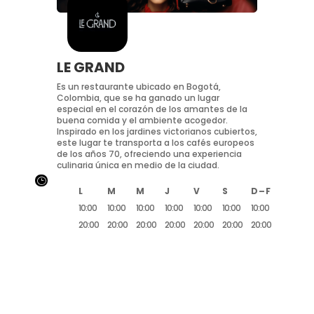
LE GRAND
Es un restaurante ubicado en Bogotá,
Colombia, que se ha ganado un lugar
especial en el corazón de los amantes de la
buena comida y el ambiente acogedor.
Inspirado en los jardines victorianos cubiertos,
este lugar te transporta a los cafés europeos
de los años 70, ofreciendo una experiencia
culinaria única en medio de la ciudad.
}
L
M
M
J
V
S
D – F
10:00
10:00
10:00
10:00
10:00
10:00
10:00
20:00
20:00
20:00
20:00
20:00
20:00
20:00