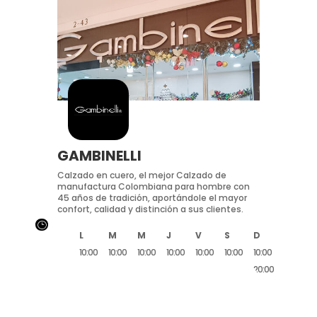
GAMBINELLI
Calzado en cuero, el mejor Calzado de
manufactura Colombiana para hombre con
45 años de tradición, aportándole el mayor
confort, calidad y distinción a sus clientes.
}
L
M
M
J
V
S
D
10:00
10:00
10:00
10:00
10:00
10:00
10:00
20:00
20:00
20:00
20:00
20:00
20:00
20:00