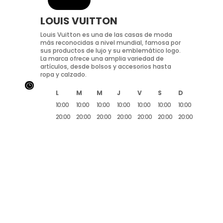
LOUIS VUITTON
Louis Vuitton es una de las casas de moda
más reconocidas a nivel mundial, famosa por
sus productos de lujo y su emblemático logo.
La marca ofrece una amplia variedad de
artículos, desde bolsos y accesorios hasta
ropa y calzado.
}
L
M
M
J
V
S
D
10:00
10:00
10:00
10:00
10:00
10:00
10:00
20:00
20:00
20:00
20:00
20:00
20:00
20:00