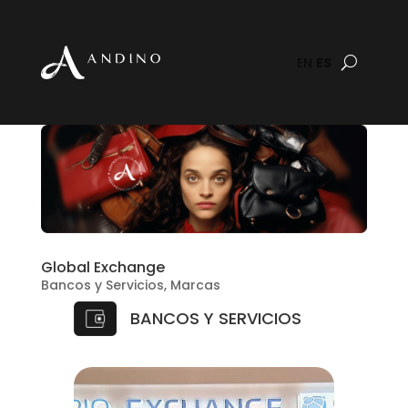
EN
ES
Global Exchange
Bancos y Servicios
,
Marcas
BANCOS Y SERVICIOS