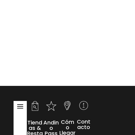
Cont
Cóm
Tiend
Andin
acto
o
as &
o
Llegar
Resta
Pass