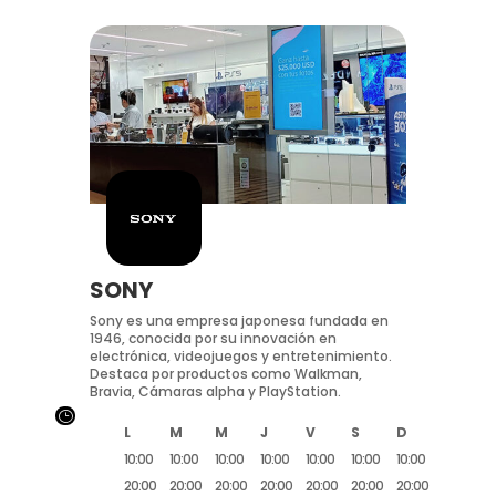
SONY
Sony es una empresa japonesa fundada en
1946, conocida por su innovación en
electrónica, videojuegos y entretenimiento.
Destaca por productos como Walkman,
Bravia, Cámaras alpha y PlayStation.
}
L
M
M
J
V
S
D
10:00
10:00
10:00
10:00
10:00
10:00
10:00
20:00
20:00
20:00
20:00
20:00
20:00
20:00