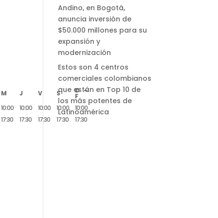
Andino, en Bogotá,
anuncia inversión de
$50.000 millones para su
expansión y
modernización
Estos son 4 centros
comerciales colombianos
que están en Top 10 de
D –
M
J
V
S
F
los más potentes de
10:00
10:00
10:00
10:00
10:00
Latinoamérica
17:30
17:30
17:30
17:30
17:30