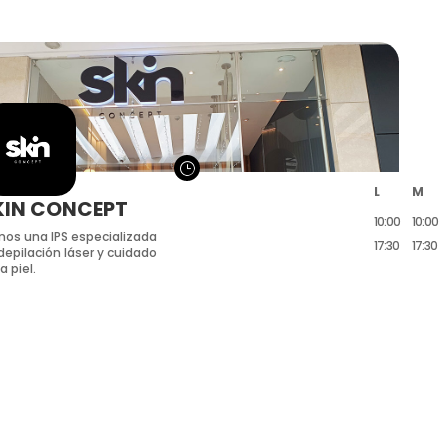
}
L
M
KIN CONCEPT
10:00
10:00
os una IPS especializada
17:30
17:30
depilación láser y cuidado
a piel.