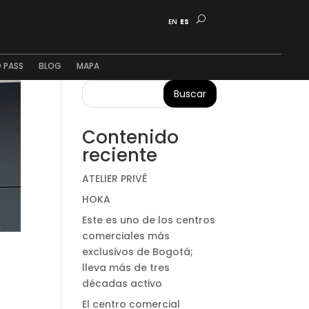
EN
ES
 PASS
BLOG
MAPA
Buscar
Contenido
reciente
ATELIER PRIVÊ
HOKA
Este es uno de los centros
comerciales más
exclusivos de Bogotá;
lleva más de tres
décadas activo
El centro comercial