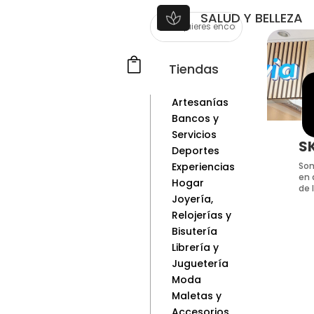
SALUD Y BELLEZA

Tiendas
Artesanías
Bancos y
Servicios
S
Deportes
Som
Experiencias
en 
Hogar
de l
Joyería,
Relojerías y
Bisutería
Librería y
Juguetería
Moda
Maletas y
Accesorios