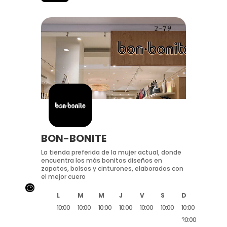
BON-BONITE
La tienda preferida de la mujer actual, donde
encuentra los más bonitos diseños en
zapatos, bolsos y cinturones, elaborados con
el mejor cuero
}
L
M
M
J
V
S
D
10:00
10:00
10:00
10:00
10:00
10:00
10:00
20:00
20:00
20:00
20:00
20:00
20:00
20:00