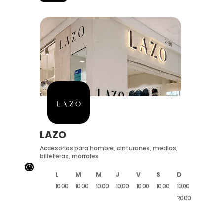
LAZO
Accesorios para hombre, cinturones, medias,
billeteras, morrales
}
L
M
M
J
V
S
D
10:00
10:00
10:00
10:00
10:00
10:00
10:00
20:00
20:00
20:00
20:00
20:00
20:00
20:00