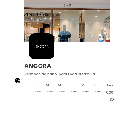
ANCORA
Vestidos de baño, para toda la familia
}
L
M
M
J
V
S
D – F
10:00
10:00
10:00
10:00
10:00
10:00
10:00
20:30
20:30
20:30
20:30
20:30
20:30
20:30