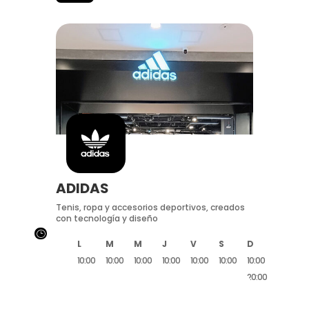
ADIDAS
Tenis, ropa y accesorios deportivos, creados
con tecnología y diseño
}
L
M
M
J
V
S
D
10:00
10:00
10:00
10:00
10:00
10:00
10:00
20:00
20:00
20:00
20:00
20:00
20:00
20:00