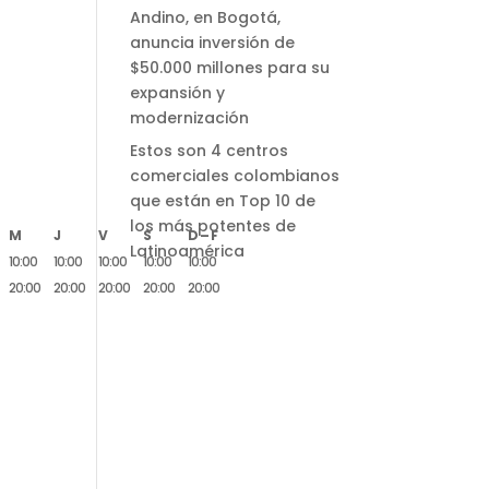
Andino, en Bogotá,
anuncia inversión de
$50.000 millones para su
expansión y
modernización
Estos son 4 centros
comerciales colombianos
que están en Top 10 de
los más potentes de
M
J
V
S
D – F
Latinoamérica
10:00
10:00
10:00
10:00
10:00
20:00
20:00
20:00
20:00
20:00