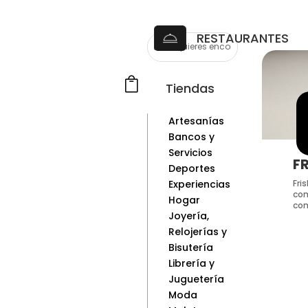
RESTAURANTES

Tiendas
Artesanías
Bancos y
Servicios
F
Deportes
Fri
Experiencias
com
Hogar
com
Joyería,
Relojerías y
Bisutería
Librería y
Juguetería
Moda