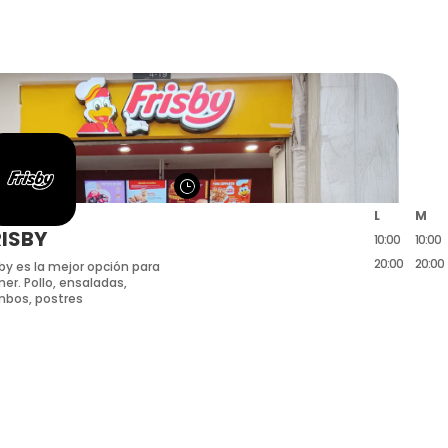
}
L
M
RISBY
10:00
10:00
20:00
20:00
sby es la mejor opción para
er. Pollo, ensaladas,
bos, postres