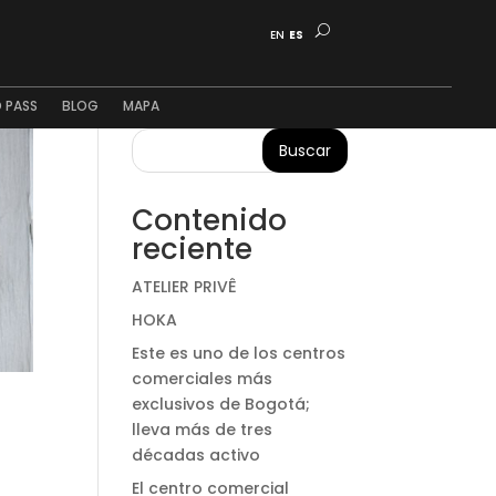
EN
ES
 PASS
BLOG
MAPA
Buscar
Contenido
reciente
ATELIER PRIVÊ
HOKA
Este es uno de los centros
comerciales más
exclusivos de Bogotá;
lleva más de tres
décadas activo
El centro comercial