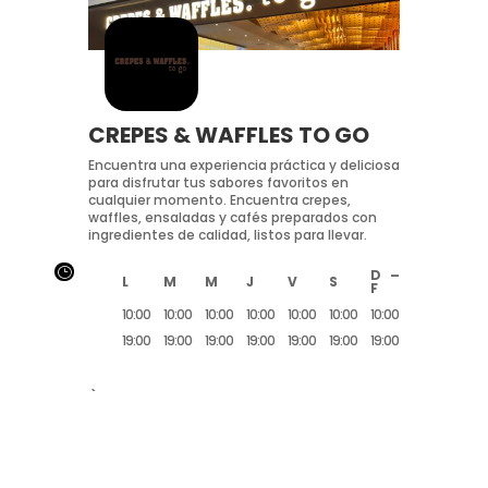
CREPES & WAFFLES TO GO
Encuentra una experiencia práctica y deliciosa
para disfrutar tus sabores favoritos en
cualquier momento. Encuentra crepes,
waffles, ensaladas y cafés preparados con
ingredientes de calidad, listos para llevar.
}
D –
L
M
M
J
V
S
F
10:00
10:00
10:00
10:00
10:00
10:00
10:00
19:00
19:00
19:00
19:00
19:00
19:00
19:00
<