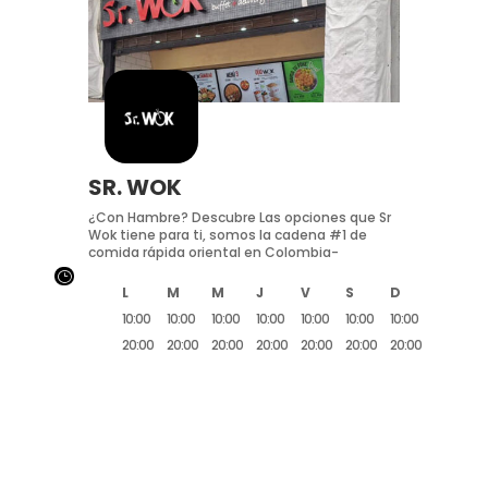
SR. WOK
¿Con Hambre? Descubre Las opciones que Sr
Wok tiene para ti, somos la cadena #1 de
comida rápida oriental en Colombia-
}
L
M
M
J
V
S
D
10:00
10:00
10:00
10:00
10:00
10:00
10:00
20:00
20:00
20:00
20:00
20:00
20:00
20:00