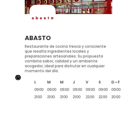
ABASTO
Restaurante de cocina fresca y consciente
que resalta ingredientes locales y
preparaciones artesanales. Su propuesta
combina sabor, calidad y un ambiente
acogedor, ideal para disfrutar en cualquier
momento del día.
}
L
M
M
J
V
S
D – F
09:00
09:00
09:00
09:00
09:00
09:00
09:00
21:00
21:00
21:00
21:00
22:00
22:00
20:00