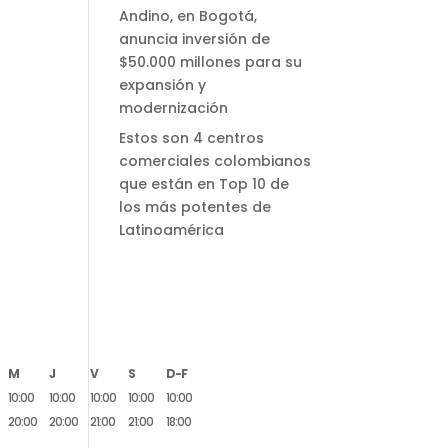
Andino, en Bogotá,
anuncia inversión de
$50.000 millones para su
expansión y
modernización
Estos son 4 centros
comerciales colombianos
que están en Top 10 de
los más potentes de
Latinoamérica
M
J
V
S
D-F
10:00
10:00
10:00
10:00
10:00
20:00
20:00
21:00
21:00
18:00