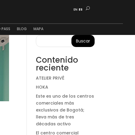
EN
ES
 PASS
BLOG
MAPA
Buscar
Contenido
reciente
ATELIER PRIVÊ
HOKA
Este es uno de los centros
comerciales más
exclusivos de Bogotá;
lleva más de tres
décadas activo
El centro comercial