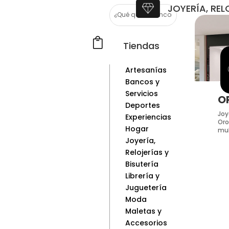
JOYERÍA, REL

Tiendas
Artesanías
Bancos y
Servicios
O
Deportes
Joy
Experiencias
Oro
Hogar
mul
Joyería,
Relojerías y
Bisutería
Librería y
Juguetería
Moda
Maletas y
Accesorios