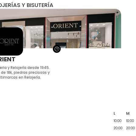
OJERÍAS Y BISUTERÍA
}
RIENT
eria y Relojería desde 1945.
 de 18k, piedras preciosas y
timarcas en Relojería.
L
M
10:00
10:00
20:00
20:00