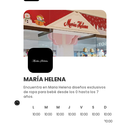
MARÍA HELENA
Encuentra en Maria Helena diseños exclusivos
de ropa para bebé desde los 0 hasta los 7
años.
}
L
M
M
J
V
S
D
10:00
10:00
10:00
10:00
10:00
10:00
10:00
20:00
20:00
20:00
20:00
20:00
20:00
20:00