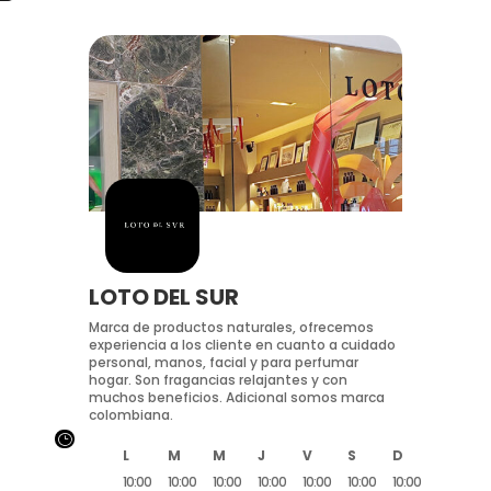
LOTO DEL SUR
Marca de productos naturales, ofrecemos
experiencia a los cliente en cuanto a cuidado
personal, manos, facial y para perfumar
hogar. Son fragancias relajantes y con
muchos beneficios. Adicional somos marca
colombiana.
}
L
M
M
J
V
S
D
10:00
10:00
10:00
10:00
10:00
10:00
10:00