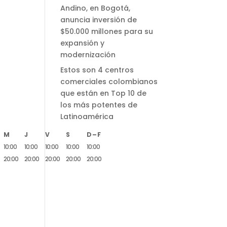
Andino, en Bogotá,
anuncia inversión de
$50.000 millones para su
expansión y
modernización
Estos son 4 centros
comerciales colombianos
que están en Top 10 de
los más potentes de
Latinoamérica
M
J
V
S
D – F
10:00
10:00
10:00
10:00
10:00
20:00
20:00
20:00
20:00
20:00