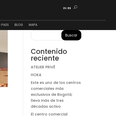
EN
ES
 PASS
BLOG
MAPA
Buscar
Contenido
reciente
ATELIER PRIVÊ
HOKA
Este es uno de los centros
comerciales más
exclusivos de Bogotá;
lleva más de tres
décadas activo
El centro comercial