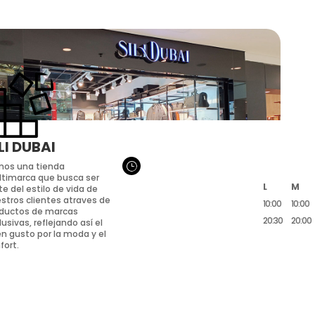
LI DUBAI
}
os una tienda
timarca que busca ser
L
M
te del estilo de vida de
stros clientes atraves de
10:00
10:00
ductos de marcas
20:30
20:00
lusivas, reflejando así el
n gusto por la moda y el
fort.