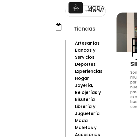
MODA

Tiendas
Artesanías
Bancos y
Servicios
SI
Deportes
Experiencias
Som
mul
Hogar
par
Joyería,
nue
pro
Relojerías y
exc
Bisutería
bue
Librería y
con
Juguetería
Moda
Maletas y
Accesorios