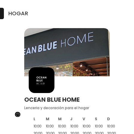
HOGAR
OCEAN BLUE HOME
Lenceria y decoración para el hogar
}
L
M
M
J
V
S
D
10:00
10:00
10:00
10:00
10:00
10:00
10:00
20:00
20:00
20:00
20:00
20:00
20:00
20:00