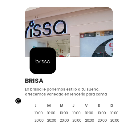
BRISA
En brissa le ponemos estilo a tu sueño,
ofrecemos variedad en lencería para cama
}
L
M
M
J
V
S
D
10:00
10:00
10:00
10:00
10:00
10:00
10:00
20:00
20:00
20:00
20:00
20:00
20:00
20:00