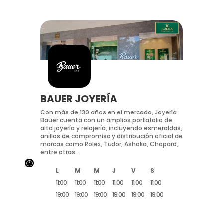
BAUER JOYERÍA
Con más de 130 años en el mercado, Joyería
Bauer cuenta con un amplios portafolio de
alta joyería y relojería, incluyendo esmeraldas,
anillos de compromiso y distribución oficial de
marcas como Rolex, Tudor, Ashoka, Chopard,
entre otras.
}
L
M
M
J
V
S
11:00
11:00
11:00
11:00
11:00
11:00
19:00
19:00
19:00
19:00
19:00
19:00