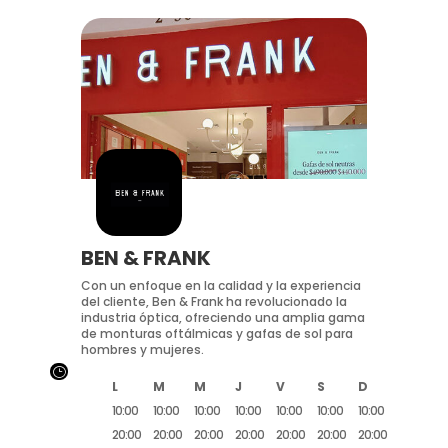
BEN & FRANK
Con un enfoque en la calidad y la experiencia
del cliente, Ben & Frank ha revolucionado la
industria óptica, ofreciendo una amplia gama
de monturas oftálmicas y gafas de sol para
hombres y mujeres.
}
L
M
M
J
V
S
D
10:00
10:00
10:00
10:00
10:00
10:00
10:00
20:00
20:00
20:00
20:00
20:00
20:00
20:00