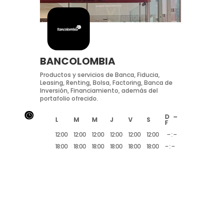
BANCOLOMBIA
Productos y servicios de Banca, Fiducia,
Leasing, Renting, Bolsa, Factoring, Banca de
Inversión, Financiamiento, además del
portafolio ofrecido.
}
D –
L
M
M
J
V
S
F
12:00
12:00
12:00
12:00
12:00
12:00
– : –
18:00
18:00
18:00
18:00
18:00
18:00
– : –