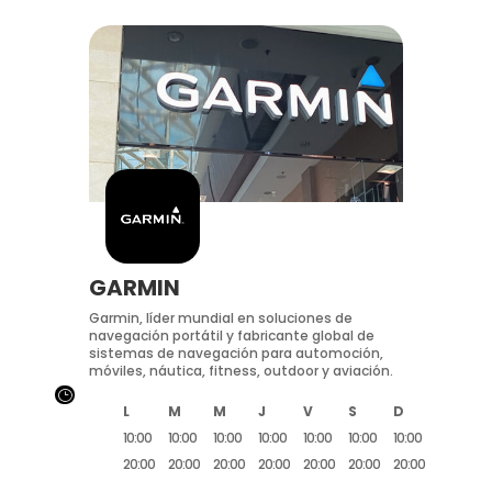
GARMIN
Garmin, líder mundial en soluciones de
navegación portátil y fabricante global de
sistemas de navegación para automoción,
móviles, náutica, fitness, outdoor y aviación.
}
L
M
M
J
V
S
D
10:00
10:00
10:00
10:00
10:00
10:00
10:00
20:00
20:00
20:00
20:00
20:00
20:00
20:00