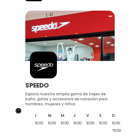
SPEEDO
Explora nuestra amplia gama de trajes de
baño, gafas y accesorios de natación para
hombres, mujeres y niños.
}
L
M
M
J
V
S
D
10:00
10:00
10:00
10:00
10:00
10:00
10:00
20:00
20:00
20:00
20:00
20:00
20:00
20:00