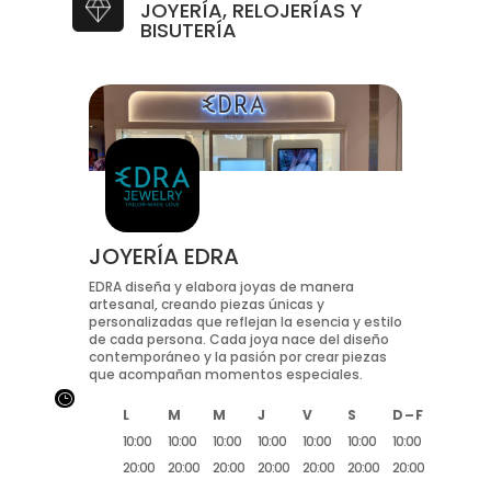
JOYERÍA, RELOJERÍAS Y
BISUTERÍA
JOYERÍA EDRA
EDRA diseña y elabora joyas de manera
artesanal, creando piezas únicas y
personalizadas que reflejan la esencia y estilo
de cada persona. Cada joya nace del diseño
contemporáneo y la pasión por crear piezas
que acompañan momentos especiales.
}
L
M
M
J
V
S
D – F
10:00
10:00
10:00
10:00
10:00
10:00
10:00
20:00
20:00
20:00
20:00
20:00
20:00
20:00