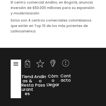
El centro comercial Andino, en Bogotá, anuncia
inversión de $50.000 millones para su expansión
y modernización
Estos son 4 centros comerciales colombianos
que están en Top 10 de los más potentes de
Latinoamérica
Cont
Cóm
Tiend
Andin
acto
o
as &
o
Llegar
Resta
Pass
urant
es