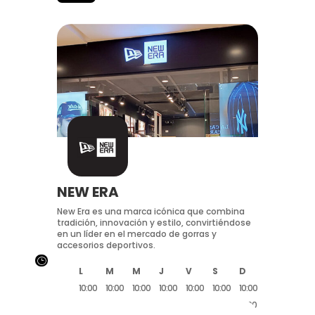
NEW ERA
New Era es una marca icónica que combina
tradición, innovación y estilo, convirtiéndose
en un líder en el mercado de gorras y
accesorios deportivos.
}
L
M
M
J
V
S
D
10:00
10:00
10:00
10:00
10:00
10:00
10:00
21:00
21:00
21:00
21:00
21:00
21:00
21:00