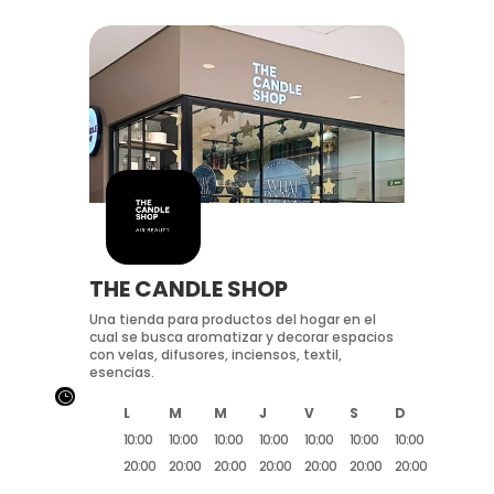
THE CANDLE SHOP
Una tienda para productos del hogar en el
cual se busca aromatizar y decorar espacios
con velas, difusores, inciensos, textil,
esencias.
}
L
M
M
J
V
S
D
10:00
10:00
10:00
10:00
10:00
10:00
10:00
20:00
20:00
20:00
20:00
20:00
20:00
20:00