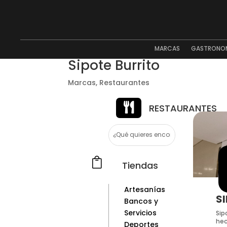
MARCAS
GASTRONO
Sipote Burrito
Marcas
,
Restaurantes

RESTAURANTES

Tiendas
Artesanías
S
Bancos y
Servicios
Sip
hec
Deportes