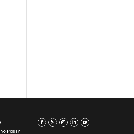
S
ino Pass?