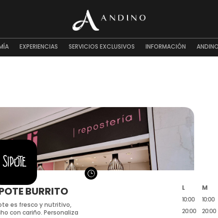
MÍA
EXPERIENCIAS
SERVICIOS EXCLUSIVOS
INFORMACIÓN
ANDINO
}
L
M
IPOTE BURRITO
10:00
10:00
ote es fresco y nutritivo,
20:00
20:00
ho con cariño. Personaliza