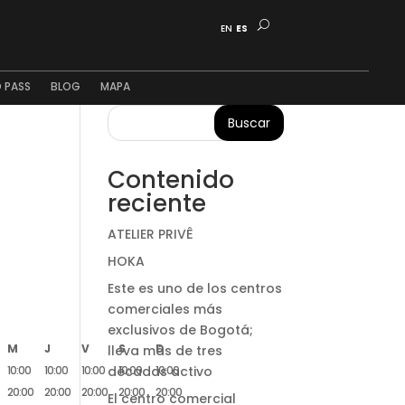
EN
ES
 PASS
BLOG
MAPA
Buscar
Contenido
reciente
ATELIER PRIVÊ
HOKA
Este es uno de los centros
comerciales más
exclusivos de Bogotá;
M
J
V
S
D
lleva más de tres
décadas activo
10:00
10:00
10:00
10:00
10:00
20:00
20:00
20:00
20:00
20:00
El centro comercial